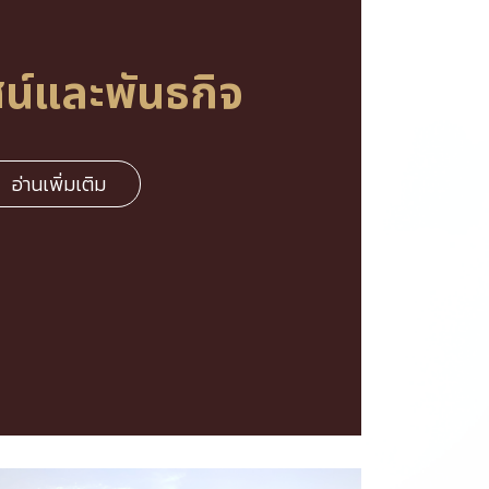
ศ
น์
แ
ล
ะ
พั
น
ธ
กิ
จ
อ่านเพิ่มเติม