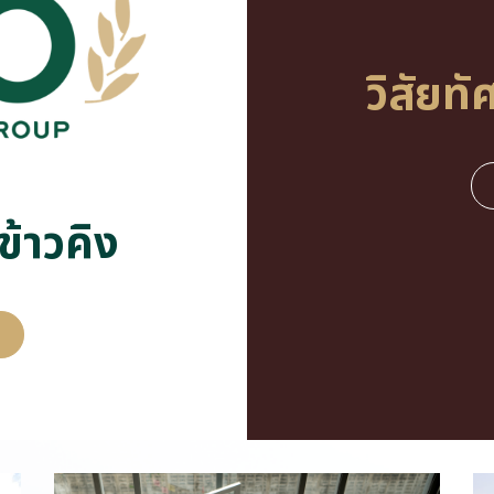
วิ
สั
ย
ทั
ข้
า
ว
คิ
ง