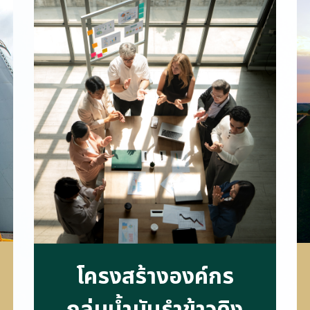
โ
ค
ร
ง
ส
ร้
า
ง
อ
ง
ค์
ก
ร