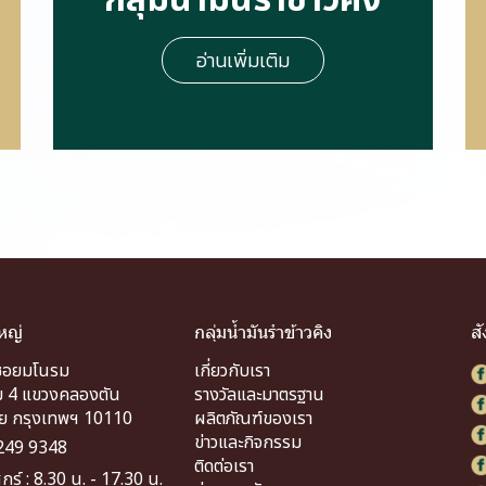
ก
ลุ่
ม
น้ำ
มั
น
รำ
ข้
า
ว
คิ
ง
อ่านเพิ่มเติม
หญ่
กลุ่มน้ำมันรำข้าวคิง
ส
ซอยมโนรม
เกี่ยวกับเรา
 4 แขวงคลองตัน
รางวัลและมาตรฐาน
ย กรุงเทพฯ 10110
ผลิตภัณฑ์ของเรา
ข่าวและกิจกรรม
249 9348
ติดต่อเรา
ุกร์ : 8.30 น. - 17.30 น.