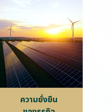
ค
ว
า
ม
ยั่
ง
ยื
น
ข
อ
ง
ธุ
ร
กิ
จ