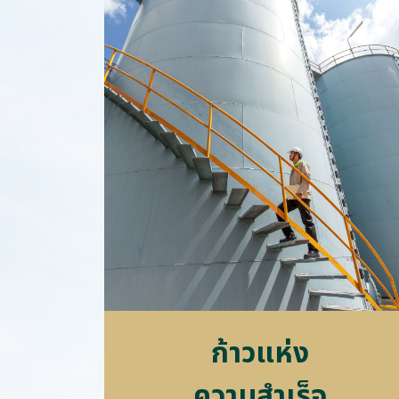
ก้
า
ว
แ
ห่
ง
ค
ว
า
ม
สำ
เ
ร็
จ