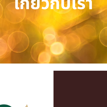
เ
กี่
ย
ว
กั
บ
เ
ร
า