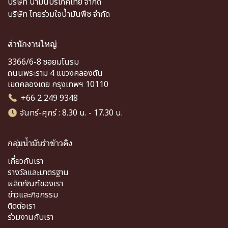
บริษัท น้ำมันบริโภคไทย จำกัด
บริษัท ไทยร่วมใจน้ำมันพืช จำกัด
สำนักงานใหญ่
3366/6-8 ซอยมโนรม
ถนนพระราม 4 แขวงคลองตัน
เขตคลองเตย กรุงเทพฯ 10110
+66 2 249 9348
จันทร์-ศุกร์ : 8.30 น. - 17.30 น.
กลุ่มน้ำมันรำข้าวคิง
เกี่ยวกับเรา
รางวัลและมาตรฐาน
ผลิตภัณฑ์ของเรา
ข่าวและกิจกรรม
ติดต่อเรา
ร่วมงานกับเรา