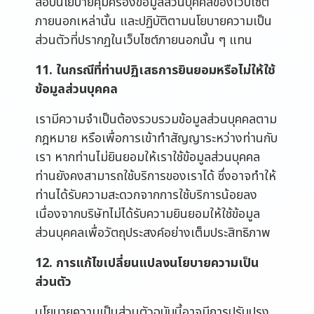
สอบนโยบายคุ้มครองข้อมูลส่วนบุคคลของเว็บไซต์
ภายนอกเหล่านั้น และปฏิบัติตามนโยบายความเป็น
ส่วนตัวที่ปรากฏในเว็บไซต์ภายนอกนั้น ๆ แทน
11. ในกรณีที่ท่านปฏิเสธการยินยอมหรือไม่ให้ใช้
ข้อมูลส่วนบุคคล
เรามีความจำเป็นต้องรวบรวมข้อมูลส่วนบุคคลตาม
กฎหมาย หรือเพื่อการเข้าทำสัญญาระหว่างท่านกับ
เรา หากท่านไม่ยินยอมให้เราใช้ข้อมูลส่วนบุคคล
ท่านยังคงสามารถใช้บริการของเราได้ ซึ่งอาจทำให้
ท่านได้รับความสะดวกจากการใช้บริการน้อยลง
เนื่องจากบริษัทไม่ได้รับความยินยอมให้ใช้ข้อมูล
ส่วนบุคคลเพื่อวัตถุประสงค์อย่างเต็มประสิทธิภาพ
12. การแก้ไขเปลี่ยนแปลงนโยบายความเป็น
ส่วนตัว
นโยบายความเป็นส่วนตัวฉบับนี้อาจมีการปรับปรุง