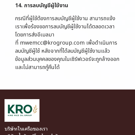
14. การลบบัญชีผู้ใช้งาน
กรณีที่ผู้ใช้ต้องการลบบัญชีผู้ใช้งาน สามารถแจ้ง
เราเพื่อร้องขอการลบบัญชีผู้ใช้งานได้ตลอดเวลา
โดยการส่งอีเมลมา
ที่ mwemcc@krogroup.com เพื่อดำเนินการ
ลบบัญชีผู้ใช้ หลังจากที่ได้ลบบัญชีผู้ใช้งานแล้ว
ข้อมูลส่วนบุคคลของคุณในเซิร์ฟเวอร์จะถูกล้างออก
และไม่สามารถกู้คืนได้
บริษัทในเครือของเรา