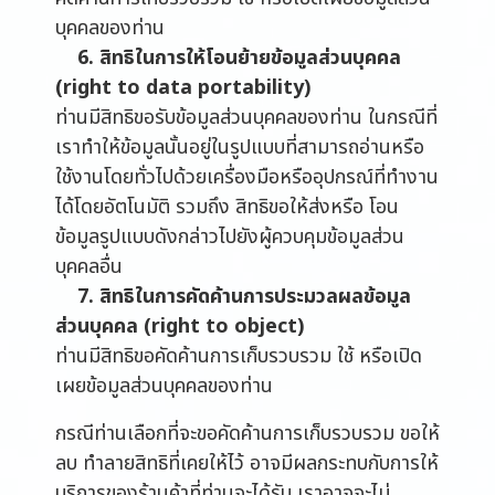
บุคคลของท่าน
6. สิทธิในการให้โอนย้ายข้อมูลส่วนบุคคล
(right to data portability)
ท่านมีสิทธิขอรับข้อมูลส่วนบุคคลของท่าน ในกรณีที่
เราทำให้ข้อมูลนั้นอยู่ในรูปแบบที่สามารถอ่านหรือ
ใช้งานโดยทั่วไปด้วยเครื่องมือหรืออุปกรณ์ที่ทำงาน
ได้โดยอัตโนมัติ รวมถึง สิทธิขอให้ส่งหรือ โอน
ข้อมูลรูปแบบดังกล่าวไปยังผู้ควบคุมข้อมูลส่วน
บุคคลอื่น
7. สิทธิในการคัดค้านการประมวลผลข้อมูล
ส่วนบุคคล (right to object)
ท่านมีสิทธิขอคัดค้านการเก็บรวบรวม ใช้ หรือเปิด
เผยข้อมูลส่วนบุคคลของท่าน
กรณีท่านเลือกที่จะขอคัดค้านการเก็บรวบรวม ขอให้
ลบ ทำลายสิทธิที่เคยให้ไว้ อาจมีผลกระทบกับการให้
บริการของร้านค้าที่ท่านจะได้รับ เราอาจจะไม่