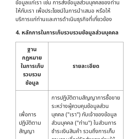
ข้อมูลแก่เรา เช่น การส่งข้อมูลส่วนบุคคลของท่าน
ให้กับเรา เพื่อประโยชน์ในการนำเสนอ หรือให้
บริการแก่ท่านและการดำเนินธุรกิจที่เกี่ยวข้อง
4. หลักการในการเก็บรวบรวมข้อมูลส่วนบุคคล
ฐาน
กฎหมาย
ในการเก็บ
รายละเอียด
รวบรวม
ข้อมูล
การปฏิบัติตามสัญญาการซื้อขาย
ระหว่างผู้ควบคุมข้อมูลส่วน
เพื่อการ
บุคคล ("เรา") กับเจ้าของข้อมูล
ปฏิบัติตาม
ส่วนบุคคล ("ท่าน") ในส่วนการ
สัญญา
ชำระเงินสินค้า รวมถึงการเก็บ