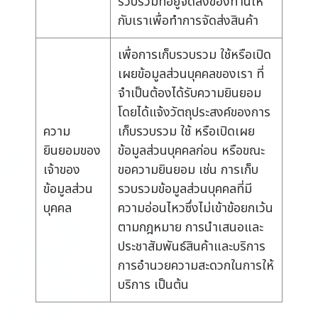
รวบรวมที่อยู่จัดส่งของท่านให้
กับเราเพื่อทำการจัดส่งสินค้า
เพื่อการเก็บรวบรวม ใช้หรือเปิด
เผยข้อมูลส่วนบุคคลของเรา ที่
จำเป็นต้องได้รับความยินยอม
โดยได้แจ้งวัตถุประสงค์ของการ
ความ
เก็บรวบรวม ใช้ หรือเปิดเผย
ยินยอมของ
ข้อมูลส่วนบุคคลก่อน หรือขณะ
เจ้าของ
ขอความยินยอม เช่น การเก็บ
ข้อมูลส่วน
รวบรวมข้อมูลส่วนบุคคลที่มี
บุคคล
ความอ่อนไหวซึ่งไม่เข้าข้อยกเว้น
ตามกฎหมาย การนำเสนอและ
ประชาสัมพันธ์สินค้าและบริการ
การอำนวยความสะดวกในการให้
บริการ เป็นต้น