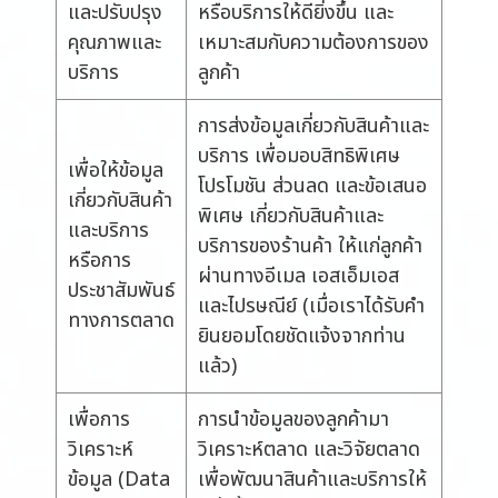
และปรับปรุง
หรือบริการให้ดียิ่งขึ้น และ
คุณภาพและ
เหมาะสมกับความต้องการของ
บริการ
ลูกค้า
การส่งข้อมูลเกี่ยวกับสินค้าและ
บริการ เพื่อมอบสิทธิพิเศษ
เพื่อให้ข้อมูล
โปรโมชัน ส่วนลด และข้อเสนอ
เกี่ยวกับสินค้า
พิเศษ เกี่ยวกับสินค้าและ
และบริการ
บริการของร้านค้า ให้แก่ลูกค้า
หรือการ
ผ่านทางอีเมล เอสเอ็มเอส
ประชาสัมพันธ์
และไปรษณีย์ (เมื่อเราได้รับคำ
ทางการตลาด
ยินยอมโดยชัดแจ้งจากท่าน
แล้ว)
เพื่อการ
การนำข้อมูลของลูกค้ามา
วิเคราะห์
วิเคราะห์ตลาด และวิจัยตลาด
ข้อมูล (Data
เพื่อพัฒนาสินค้าและบริการให้