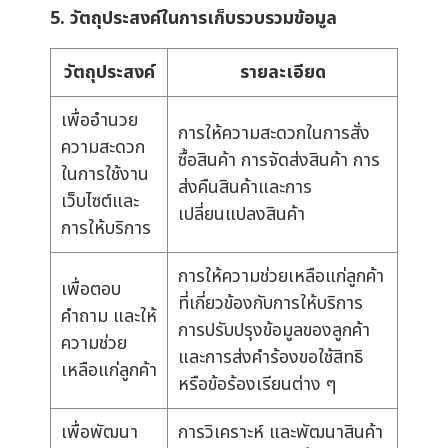
5. วัตถุประสงค์ในการเก็บรวบรวมข้อมูล
วัตถุประสงค์
รายละเอียด
เพื่ออำนวย
การให้ความสะดวกในการสั่ง
ความสะดวก
ซื้อสินค้า การจัดส่งสินค้า การ
ในการใช้งาน
ส่งคืนสินค้าและการ
เว็บไซต์และ
เปลี่ยนแปลงสินค้า
การให้บริการ
การให้ความช่วยเหลือแก่ลูกค้า
เพื่อตอบ
ที่เกี่ยวข้องกับการให้บริการ
คำถาม และให้
การปรับปรุงข้อมูลของลูกค้า
ความช่วย
และการส่งคำร้องขอใช้สิทธิ
เหลือแก่ลูกค้า
หรือข้อร้องเรียนต่าง ๆ
เพื่อพัฒนา
การวิเคราะห์ และพัฒนาสินค้า