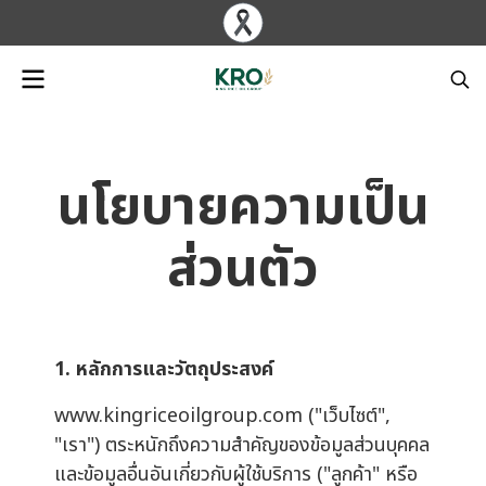
นโยบายความเป็น
ส่วนตัว
1. หลักการและวัตถุประสงค์
www.kingriceoilgroup.com ("เว็บไซต์",
"เรา") ตระหนักถึงความสำคัญของข้อมูลส่วนบุคคล
และข้อมูลอื่นอันเกี่ยวกับผู้ใช้บริการ ("ลูกค้า" หรือ