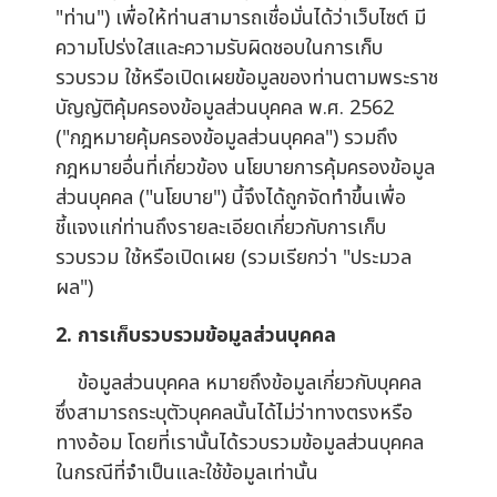
"ท่าน") เพื่อให้ท่านสามารถเชื่อมั่นได้ว่าเว็บไซต์ มี
ความโปร่งใสและความรับผิดชอบในการเก็บ
รวบรวม ใช้หรือเปิดเผยข้อมูลของท่านตามพระราช
บัญญัติคุ้มครองข้อมูลส่วนบุคคล พ.ศ. 2562
("กฎหมายคุ้มครองข้อมูลส่วนบุคคล") รวมถึง
กฎหมายอื่นที่เกี่ยวข้อง นโยบายการคุ้มครองข้อมูล
ส่วนบุคคล ("นโยบาย") นี้จึงได้ถูกจัดทำขึ้นเพื่อ
ชี้แจงแก่ท่านถึงรายละเอียดเกี่ยวกับการเก็บ
รวบรวม ใช้หรือเปิดเผย (รวมเรียกว่า "ประมวล
ผล")
2. การเก็บรวบรวมข้อมูลส่วนบุคคล
ข้อมูลส่วนบุคคล หมายถึงข้อมูลเกี่ยวกับบุคคล
ซึ่งสามารถระบุตัวบุคคลนั้นได้ไม่ว่าทางตรงหรือ
ทางอ้อม โดยที่เรานั้นได้รวบรวมข้อมูลส่วนบุคคล
ในกรณีที่จำเป็นและใช้ข้อมูลเท่านั้น