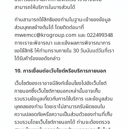
สามารถให้บริการในบางส่วนได้
ท่านสามารถใช้สิทธิของท่านในฐานะเจ้าของข้อมูล
ส่วนบุคคลข้างต้นได้ โดยติดต่อมาที่
mwemcc@krogroup.com และ 022499348
ทางเราจะพิจารณา และแจ้งผลการพิจารณาการ
ขอใช้สิทธิ ให้ท่านทราบภายใน 30 วันนับแต่วันที่เรา
ได้รับคำร้องขอดังกล่าว
10. การเชื่อมต่อเว็บไซต์หรือบริการภายนอก
เว็บไซต์ของเราอาจมีลิงก์เชื่อมโยงไปยังเว็บไซต์
ภายนอกซึ่งเว็บไซต์ภายนอกเหล่านั้นอาจเก็บ
รวบรวมข้อมูลเกี่ยวกับการใช้บริการ และข้อมูลส่วน
บุคคลของท่าน โดยเราไม่สามารถรับผิดชอบใน
ความปลอดภัยหรือความเป็นส่วนตัวของท่านที่เก็บ
รวบรวมโดยเว็บไซต์ภายนอกได้ ท่านจะต้องตรวจ