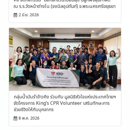
คิง จัดกิจกรรม “มื้อกลางวันเปี่ยมสุข ปลูกฝังสุขภาพดี”
ณ ร.ร.วัดหน้าต่างใน (จงนิลอุปถัมภ์) จ.พระนครศรีอยุธยา
2 มิ.ย. 2026
กลุ่มน้ำมันรำข้าวคิง ร่วมกับ มูลนิธิหัวใจแห่งประเทศไทยฯ
จัดโครงการ King’s CPR Volunteer เสริมทักษะการ
ช่วยชีวิตให้กับบุคลากร
8 พ.ค. 2026